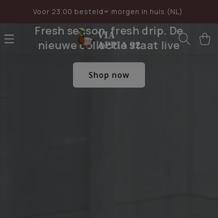
Meteen
naar de
Voor 23.00 besteld= morgen in huis (NL)
content
Fresh season, fresh drip. De
Winkelwa
nieuwe collectie staat live
Shop now